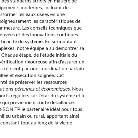
 des standards stricts en matière de
quipements modernes, incluant des
nsformer les eaux usées en une
 soigneusement les caractéristiques de
sur mesure. Les conseils techniques que
ouvées et des innovations continues
'efficacité du système. En surmontant
mplexes, notre équipe a su démontrer sa
 Chaque étape, de l'étude initiale du
e vérification rigoureuse afin d'assurer un
ctérisent par une coordination parfaite
illée et exécution soignée. Cet
té de préserver les ressources
olutions
pérennes et économiques
. Nous
rts réguliers sur l'état du système et à
 qui préviennent toute défaillance.
DIBON TP le partenaire idéal pour tous
ilieu urbain ou rural, apportant ainsi
 constant tout au long de la vie de