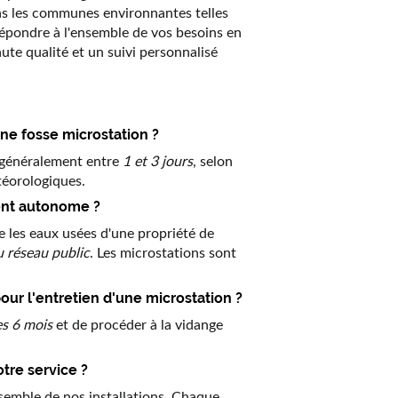
ns les communes environnantes telles
épondre à l'ensemble de vos besoins en
ute qualité et un suivi personnalisé
ne fosse microstation ?
d généralement entre
1 et 3 jours
, selon
téorologiques.
ent autonome ?
 les eaux usées d'une propriété de
 réseau public
. Les microstations sont
r l'entretien d'une microstation ?
es 6 mois
et de procéder à la vidange
otre service ?
semble de nos installations. Chaque