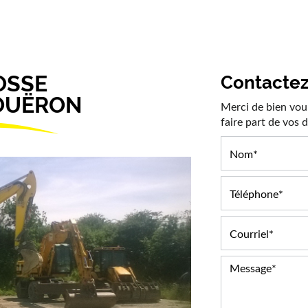
l
La société
Nos prestations
Galerie photos
Co
OSSE
Contacte
COUËRON
Merci de bien voul
faire part de vos