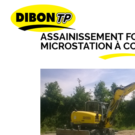
DIBON
TP
Accuei
(SARL)
ASSAINISSEMENT F
MICROSTATION À 