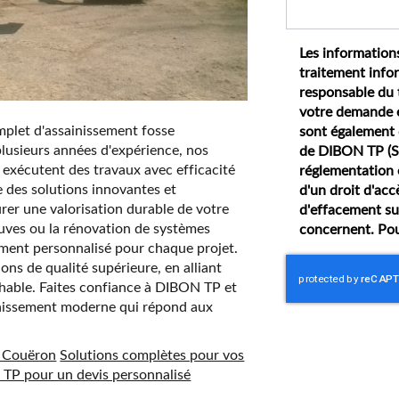
Les informations
traitement info
responsable du 
votre demande e
plet d'assainissement fosse
sont également d
plusieurs années d'expérience, nos
de DIBON TP (S
t exécutent des travaux avec efficacité
réglementation 
 des solutions innovantes et
d'un droit d'acc
rer une valorisation durable de votre
d'effacement su
euves ou la rénovation de systèmes
concernent. Pou
ment personnalisé pour chaque projet.
ns de qualité supérieure, en alliant
ochable. Faites confiance à DIBON TP et
inissement moderne qui répond aux
*
Champs obligatoire
à Couëron
Solutions complètes pour vos
TP pour un devis personnalisé