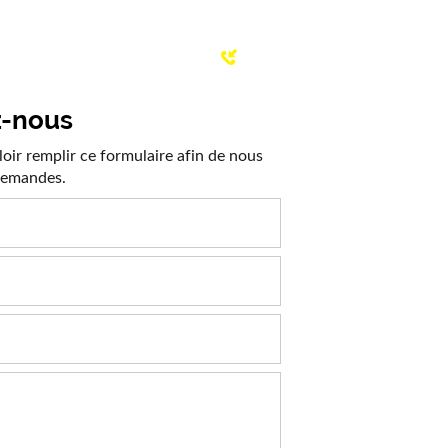
ntact
Afficher le numéro
z-nous
oir remplir ce formulaire afin de nous
 demandes.