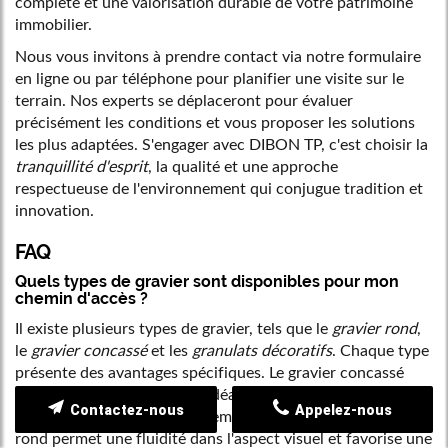
complète et une valorisation durable de votre patrimoine
immobilier.
Nous vous invitons à prendre contact via notre formulaire
en ligne ou par téléphone pour planifier une visite sur le
terrain. Nos experts se déplaceront pour évaluer
précisément les conditions et vous proposer les solutions
les plus adaptées. S'engager avec DIBON TP, c'est choisir la
tranquillité d'esprit
, la qualité et une approche
respectueuse de l'environnement qui conjugue tradition et
innovation.
FAQ
Quels types de gravier sont disponibles pour mon
chemin d'accès ?
Il existe plusieurs types de gravier, tels que le
gravier rond
,
le
gravier concassé
et les
granulats décoratifs
. Chaque type
présente des avantages spécifiques. Le gravier concassé
offre une texture rugueuse idéale pour résister aux
Contactez-nous
Appelez-nous
passages intensifs et aux intempéries, tandis que le gravier
rond permet une fluidité dans l'aspect visuel et favorise une